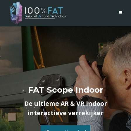
FAT Scope Indoor
De ultieme AR & VR indoor
interactieve verrekijker