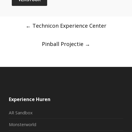
w
u
a
m
Post
a
m
←
Technicon Experience Center
navigation
r
e
d
r
Pinball Projectie
→
e
n
*
Experience Huren
AR Sandbox
Monsterworld