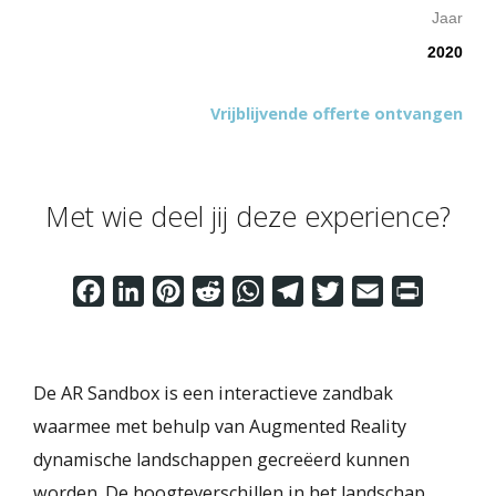
Jaar
2020
Vrijblijvende offerte ontvangen
Met wie deel jij deze experience?
Facebook
LinkedIn
Pinterest
Reddit
WhatsApp
Telegram
Twitter
Email
Print
⁣De AR Sandbox is een interactieve zandbak
waarmee met behulp van Augmented Reality
dynamische landschappen gecreëerd kunnen
worden. De hoogteverschillen in het landschap