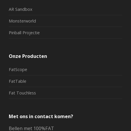
Monsterworld
Pinball Projectie
EVENEMENTEN
Onze Producten
AR Sandbox
Met deze AR Sandbox kan je door middel
FatScope
van Augmented Reality dynamische
landschappen creëeren in een mobiele
zandbak.
FatTable
Lees meer
Fat Touchless
Met ons in contact komen?
Bellen met 100%FAT
Mailen met 100%FAT