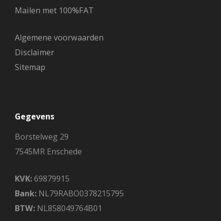
Algemene voorwaarden
Disclaimer
Sitemap
Gegevens
Borstelweg 29
7545MR Enschede
KVK:
69879915
Bank:
NL79RABO0378215795
BTW:
NL858049764B01
EVENEMENTEN
Pinball Projectie
Maak doormiddel van projectionmapping
van ieder gebouw of object een pinball
tafel met een levensgrote retro controller
te spelen met 4 mensen tegelijkertijd!