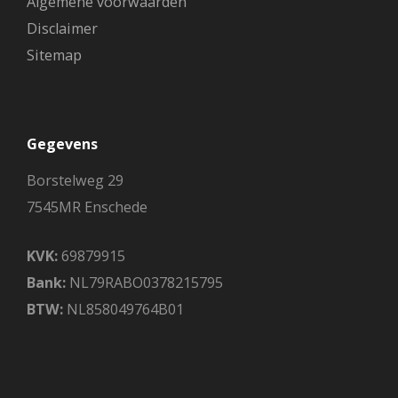
Algemene voorwaarden
Disclaimer
Sitemap
Gegevens
Borstelweg 29
7545MR Enschede
KVK:
69879915
Bank:
NL79RABO0378215795
BTW:
NL858049764B01